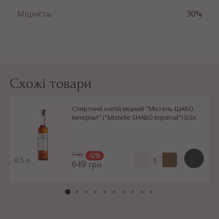
Міцність
30%
Схожі товари
Спиртний напій міцний "Містель ШАБО
Імперіал" ("Mistelle SHABO Imperial") 0,5л
740
-12%
0.5 л
649
грн