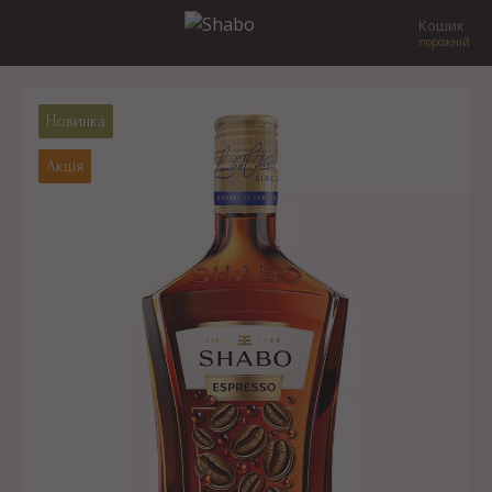
Кошик
порожній
Новинка
Акція