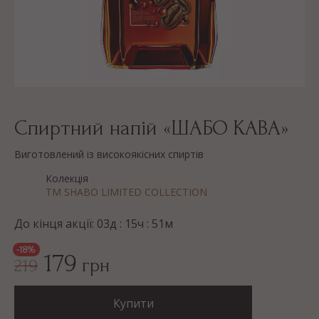
Спиртний напій «ШАБО КАВА»
Виготовлений із високоякісних спиртів
Колекція
ТМ SHABO LIMITED COLLECTION
До кінця акції:
03
д :
15
ч :
51
м
-18%
179
грн
219
Купити