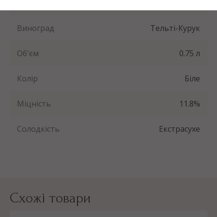
Артикул
Sh-73381_pl
Виноград
Тельті-Курук
Об'єм
0.75 л
Колір
Біле
Міцність
11.8%
Солодкість
Екстрасухе
Схожі товари