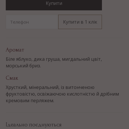
Купити
Купити в 1 клік
Телефон
Аромат
Біле яблуко, дика груша, мигдальний цвіт,
морський бриз.
Смак
Хрусткий, мінеральний, із витонченою
фруктовістю, освіжаючою кислотністю й дрібним
кремовим перляжем.
Ідеально поєднуються