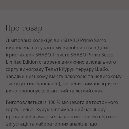
Про товар
Лімітована колекція вин SHABO Primo Secco
вироблена на сучасному виробництві в Домі
ігристих вин SHABO. Ігристе SHABO Primo Secco
Limited Edition створене виключно з локального
сорту винограду Тельті-Курук теруару Шабо.
Завдяки низькому вмісту алкоголю та невисокому
тиску (у стилі Spumante), це невитримане ігристе
вино пропонує елегантний та легкий смак.
Виготовляється із 100 % місцевого автохтонного
сорту Тельті-Курук. Оптимальний час збору
врожаю визначається за допомогою експертної
дегустації та лабораторних аналізів, що