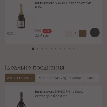
Вино ігристе SHABO Classic брют біле
0.75л.
399
-18%
0.75 л
329
грн
Ідеальне поєднання
Азіатська кухня
Морепродукти/дари моря
Паста
Вино ігристе SHABO Primo Secco
екстрасухе біле 0,75л