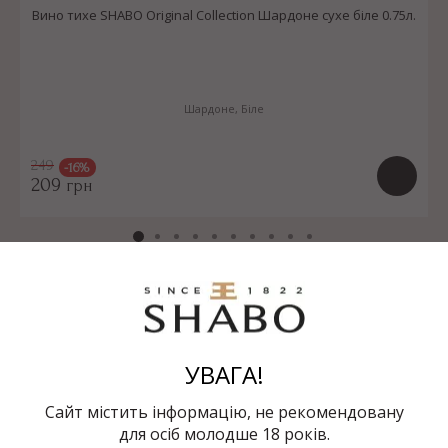
Вино тихе SHABO Original Collection Шардоне сухе біле 0.75л.
Шардоне, Біле
249
-16%
209
грн
УВАГА!
Сайт містить інформацію, не рекомендовану
SHABO
для осіб молодше 18 років.