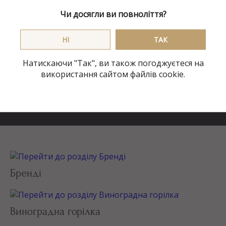
Чи досягли ви повноліття?
Історія завдовжки 200 років
НI
ТАК
Про компанію SHABO
Натискаючи "Так", ви також погоджуєтеся на
використання сайтом файлів cookie.
Бренді
Виноградна горілка