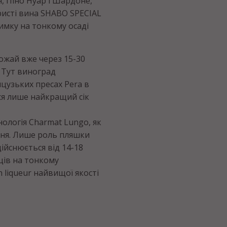
н, Піно Нуар і Шардоне,
ристі вина SHABO SPECIAL
имку на тонкому осаді
ожай вже через 15-30
 Тут виноград
цузьких пресах Pera в
ся лише найкращий сік
ологія Charmat Lungo, як
ння. Лише роль пляшки
ійснюється від 14-18
ців на тонкому
n liqueur найвищої якості