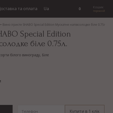
Кошик
оставка та оплата
Ua
0
порожній
Вино ігристе SHABO Special Edition Мускатне напівсолодке біле 0.75л.
HABO Special Edition
солодке біле 0.75л.
 сорти білого винограду, Біле
м
Купити в 1 клік
Телефон