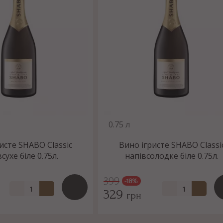
0.75 л
исте SHABO Classic
Вино ігристе SHABO Classi
сухе біле 0.75л.
напівсолодке біле 0.75л.
399
-18%
329
грн