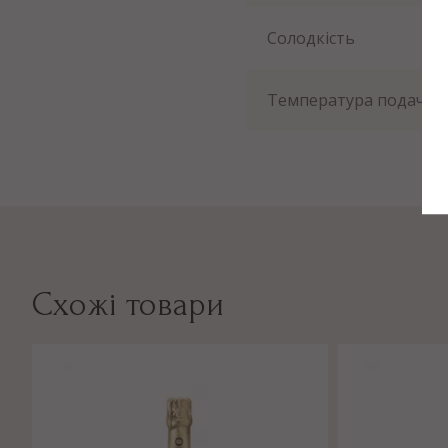
Солодкість
Температура подачі
Схожі товари