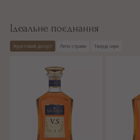
Ідеальне поєднання
Фруктовий десерт
Легкі страви
Тверді сири