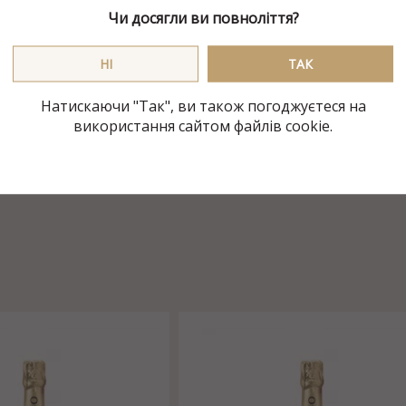
Чи досягли ви повноліття?
Напівсолодке
НI
ТАК
+8 - +9 °С
Натискаючи "Так", ви також погоджуєтеся на
використання сайтом файлів cookie.