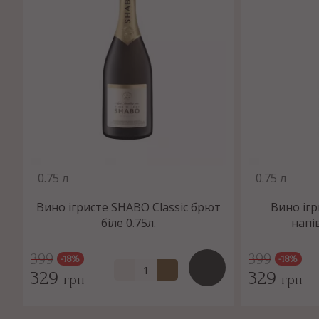
0.75 л
0.75 л
Вино ігристе SHABO Classic брют
Вино ігр
біле 0.75л.
напів
399
399
-18%
-18%
329
329
грн
грн