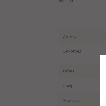
Докладніше
Артикул
Виноград
Об'єм
Колір
Міцність