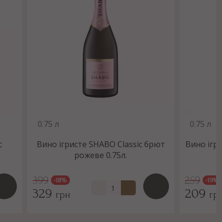
0.75 л
0.75 л
c
Вино ігристе SHABO Classic брют
Вино ігри
рожеве 0.75л.
399
259
-18%
-19%
329
209
грн
гр