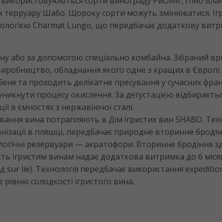
ин використовуюються сорти винограду Рислінг, Піно Бла
 терруару Шабо. Щороку сорти можуть змінюватися. Іг
нологією Charmat Lungo, що передбачає додаткову витр
у або за допомогою спеціально комбайна. Зібраний вр
иробництво, обладнання якого одне з кращих в Європі.
беня та проходить делікатне пресування у сучасних фран
 уникнути процесу окислення. За дегустацією відбираєть
ї в ємностях з нержавіючої сталі.
ування вина потрапляють в Дім ігристих вин SHABO. Техн
нізації в пляшці, передбачає природне вторинне броді
логічні резервуари — акратофори. Вторинне бродіння зд
ість ігристим винам надає додаткова витримка до 6 міся
 sur lie). Технологія передбачає використання expeditio
є рівню солодкості ігристого вина.