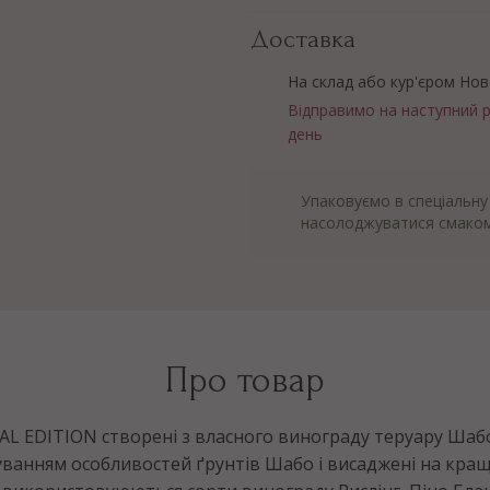
Доставка
На склад або кур'єром Но
Відправимо на наступний 
день
Упаковуємо в спеціальну
насолоджуватися смаком
Про товар
IAL EDITION створені з власного винограду теруару Шабо
уванням особливостей ґрунтів Шабо і висаджені на кращ