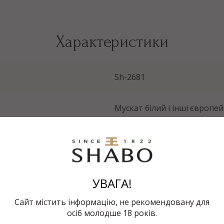
Характеристики
Sh-2681
Мускат білий і інші європей
винограду
0.75 л
УВАГА!
Біле
Сайт містить інформацію, не рекомендовану для
10,5-13,5%
осіб молодше 18 років.