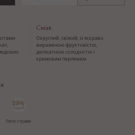
Смак
нотами
Округлий, свіжий, із яскраво
кат,
вираженою фруктовістю,
 медових
делікатною солодкістю і
кремовим перляжем.
ся
Легкі страви