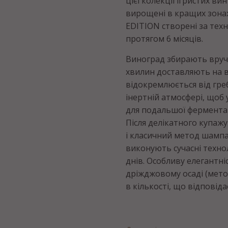
цієї колекції ігристих в
вирощені в кращих зонах
EDITION створені за тех
протягом 6 місяців.
Виноград збирають вручн
хвилин доставляють на в
відокремлюється від гре
інертній атмосфері, щоб
для подальшої ферментаці
Після делікатного купаж
і класичний метод шампа
виконують сучасні техно
днів. Особливу елегантн
дріжджовому осаді (метод
в кількості, що відповіда