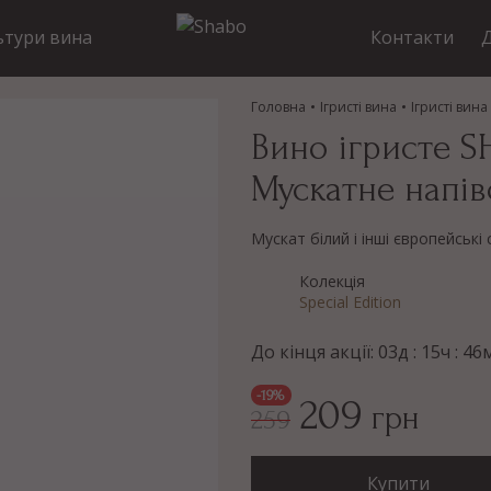
ьтури вина
Контакти
Д
Головна
Ігристі вина
Ігристі вина
Вино ігристе S
Мускатне напів
Мускат білий і інші європейські
Колекція
Special Edition
До кінця акції:
03
д :
15
ч :
46
-19%
209
грн
259
Купити