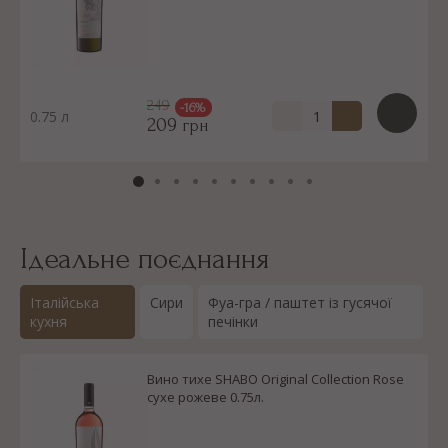
249
-16%
0.75 л
209
грн
Ідеальне поєднання
Італійська
Сири
Фуа-гра / паштет із гусячої
кухня
печінки
Вино тихе SHABO Original Collection Rose
сухе рожеве 0.75л.