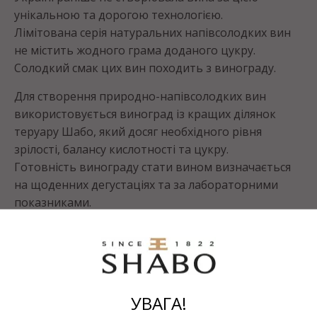
унікальною та дорогою технологією.
Лімітована серія натуральних напівсолодких вин
не містить жодного грама доданого цукру.
Солодкий смак цих вин походить з винограду.
Для створення природно-напівсолодких вин
використовується виноград із кращих ділянок
теруару Шабо, який досяг необхідного рівня
зрілості, балансу кислотності та цукру.
Готовність винограду стати вином визначається
на щоденних дегустаціях та за лабораторними
показниками.
Виноград дбайливо збирається вручну та для
збереження свіжості протягом 15-30 хвилин
доставляється на виробництво для переробки.
Процесс бродіння як червоних, так і білих вин
відбувається у ємностях з нержавіючої сталі до
УВАГА!
певного часу. Коли вино досягає необхідного рівня