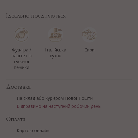
Ідеально поєднуються
Фуа-гра /
Італійська
Сири
паштет із
кухня
гусячої
печінки
Доставка
На склад або кур'єром Нової Пошти
Відправимо на наступний робочий день
Оплата
Картою онлайн