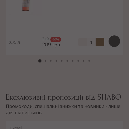
249
-16%
0.75 л
209
грн
Ексклюзивні пропозиції від SHABO
Промокоди, спеціальні знижки та новинки - лише
для підписників
E-mail