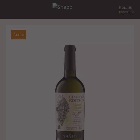
Кошик
порожній
Акція