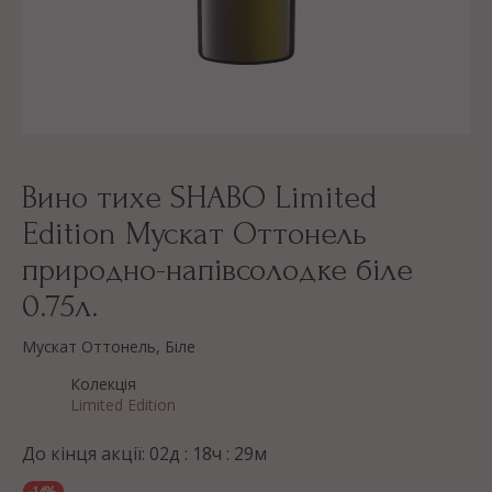
Вино тихе SHABO Limited
Edition Мускат Оттонель
природно-напівсолодке біле
0.75л.
Мускат Оттонель, Біле
Колекція
Limited Edition
До кінця акції:
02
д :
18
ч :
29
м
-14%