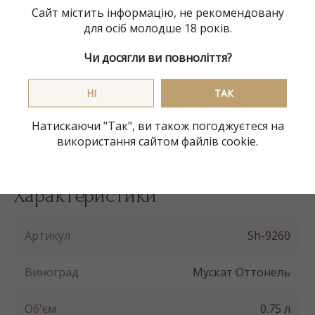
цукру (солодкості), процес бродіння зупиняється
Сайт містить інформацію, не рекомендовану
швидким охолодженням до температури -4°C і
для осіб молодше 18 років.
надалі вино продовжує зберігатись за низьких
Чи досягли ви повноліття?
температур.
Таким чином виходить досягти яскравого
НI
ТАК
насичення сортового аромату свіжої виноградної
ягоди та зберегти її природну солодкість.
Натискаючи "Так", ви також погоджуєтеся на
використання сайтом файлів cookie.
Характеристики
Артикул
Sh-9260
Виноград
Мускат Оттонель
Об'єм
0.75 л