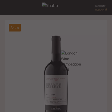
Кошик
порожній
Акція