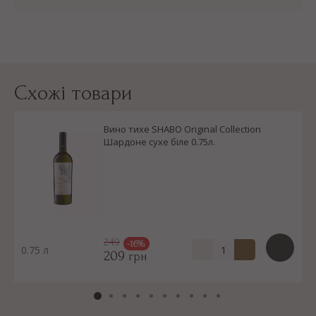
Схожі товари
Вино тихе SHABO Original Collection
Шардоне сухе біле 0.75л.
249
-16%
0.75 л
209
грн