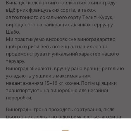
Вина цієї колекції виготовляються з винограду
відбірних французьких сортів, а також
автохтонного локального сорту Тельті-Курук,
вирощеного на найкращих ділянках терруару
Шабо.
Ми практикуємо високоякісне виноградарство,
щоб розкрити весь потенціал наших лоз та
продемонструвати унікальний характер нашого
теруару.
Виноград збирають вручну рано вранці, ретельно
укладають у ящики з максимальним
навантаженням 15–16 кг кожен. Потім ці ящики
транспортують на виноробню для негайної
переробки.
Виноградні грона проходять сортування, після
цього з них делікатно відокремлюються ягоди за
допомогою маятникового гребеневідділювача,