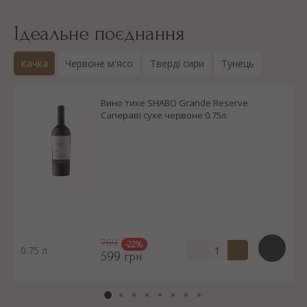
Ідеальне поєднання
Качка
Червоне м'ясо
Тверді сири
Тунець
Вино тихе SHABO Grande Reserve
Сапераві сухе червоне 0.75л.
769
-22%
0.75 л
599
грн