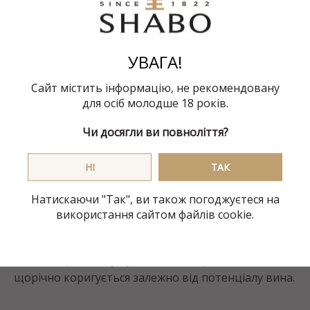
що забезпечує збереження цілих ягід. Далі всі ягоди
проходять другий етап автоматичного
сортування. Тільки найкращі відібрані ягоди
потрапляють у французькі дубові чани Taransaud
УВАГА!
для ферментації.
Сайт містить інформацію, не рекомендовану
для осіб молодше 18 років.
Під час ферментації використовуються методи
плавної екстракції, після чого йде фаза
Чи досягли ви повноліття?
постферментаційної мацерації, тривалість якої
визначається результатами дегустації для
НI
ТАК
максимальної складності та різноманітності стилів.
Яблучно-молочна ферментація повністю
Натискаючи "Так", ви також погоджуєтеся на
завершується в різних типах французьких дубових
використання сайтом файлів cookie.
бочок.
Вино витримується в дубових діжках протягом 12
місяців, при цьому тривалість витримки в бочках
щорічно коригується залежно від потенціалу вина.