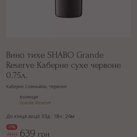
Вино тихе SHABO Grande
Reserve Каберне сухе червоне
0.75л.
Каберне Совіньйон, Червоне
Колекція
Grande Reserve
До кінця акції:
03
д :
18
ч :
24
м
-17%
639
грн
769