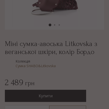
Міні сумка-авоська Litkovska з
веганської шкіри, колір Бордо
Колекція
Сумка SHABO&Litkovska
2 489
грн
Купити