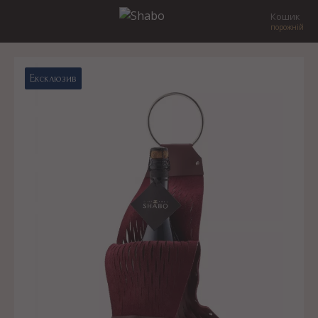
Кошик
порожній
Ексклюзив