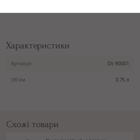
РОЗМІР:
350*600*100 мм
Характеристики
Артикул
Dt-90001
Об'єм
0.75 л
Схожі товари