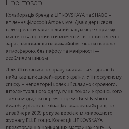
Про товар
Колаборація брендів LITKOVSKAYA та SHABO –
втілення філософії Аrt de vivre. Два лідери своєї
галузі реалізували спільний задум через призму
мистецтва проживати моменти свого життя тут і
зараз, наповнювати звичайні моменти певною
атмосферою, без пафосу та манірності —
особливим шиком.
Лілія Літковська по праву вважається однією із
найцікавіших дизайнерок України. У її послужному
списку – неповторні колекції складно скроєного,
інтелектуального одягу, гучні покази Українського
тижня моди, сім перемог премії Best Fashion
Awards у різних номінаціях, звання найкращого
дизайнера 2009 року за версією міжнародного
журналу ELLE тощо. Колекції LITKOVSKAYA
представлені в найкращих магазинах світу – у