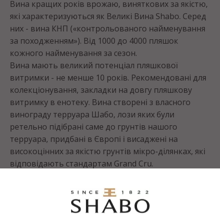
Вина кращих років врожаю, виняткових за якістю,
які характеризуються як Великі Вина Shabo. Серед
них - вина КНП («контрольованого найменування
за походженням»). Від 1000 до 4000 пляшок
кожного найменування за сезон.
Вина мають великий потенціал пляшкової
витримки - не менше 10 років. Рекомендовані для
колекціонування, закладки на довгу пляшкову
витримку в енотеку. Вина створені з власного
винограду терруара Шабо, лози яких були
ретельно підібрані саме до грунтів нашого
терруара, придбані в Європі і висаджені на
високоцінних за якістю грунтів мікро-ділянках, які
відповідають стандартам Grand Cru.
Кількість винограду на лозі регулюється і значно
скорочується - до 1,6 кг. Виноградні ягоди
збирають вручну і вже через 15 хвилин
рефрижераторами доставляють для сортування і