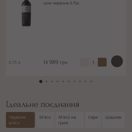
сухе червоне 0.75л.
14 989
0.75 л
грн
Ідеальне поєднання
Червоне
М'ясо
М'ясо на
Сири
Шашлик
м'ясо
грилі