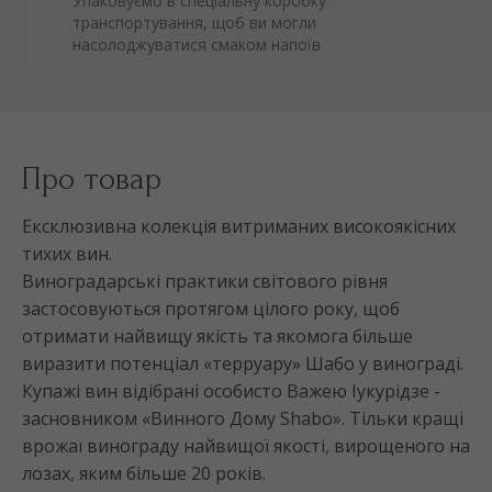
Упаковуємо в спеціальну коробку
транспортування, щоб ви могли
насолоджуватися смаком напоїв
Про товар
Ексклюзивна колекція витриманих високоякісних
тихих вин.
Виноградарські практики світового рівня
застосовуються протягом цілого року, щоб
отримати найвищу якість та якомога більше
виразити потенціал «терруару» Шабо у винограді.
Купажі вин відібрані особисто Важею Іукурідзе -
засновником «Винного Дому Shabo». Тільки кращі
врожаї винограду найвищої якості, вирощеного на
лозах, яким більше 20 років.