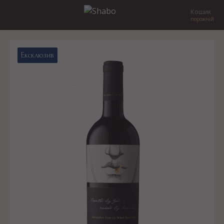
Кошик
порожній
Ексклюзив